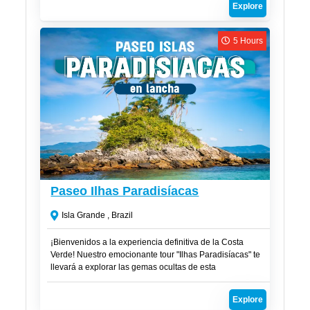
Explore
entorno paradisíaco diseñado para que solo tengas que
relajarte y disfrutar.
5 Hours
R$
220
Paseo Ilhas Paradisíacas
Isla Grande , Brazil
¡Bienvenidos a la experiencia definitiva de la Costa
Verde! Nuestro emocionante tour "Ilhas Paradisíacas" te
llevará a explorar las gemas ocultas de esta
impresionante región costera de Brasil. Prepárate para
descubrir playas de arena blanca, aguas cristalinas
Explore
repletas de vida marina y lugares que parecen sacados