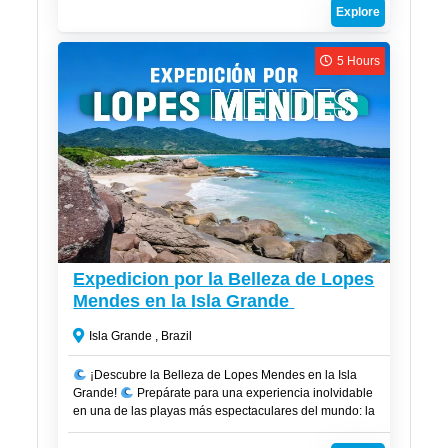
lleno de vida y belleza.
Explore
5 Hours
R$
100
Expedicion por la Belleza de Lopes
Mendes en la Isla Grande
Isla Grande , Brazil
¡Descubre la Belleza de Lopes Mendes en la Isla
Grande!
Prepárate para una experiencia inolvidable
en una de las playas más espectaculares del mundo: la
Playa de Lopes Mendes, ubicada en la mágica Isla
Grande. Combina naturaleza y tranquilidad en un