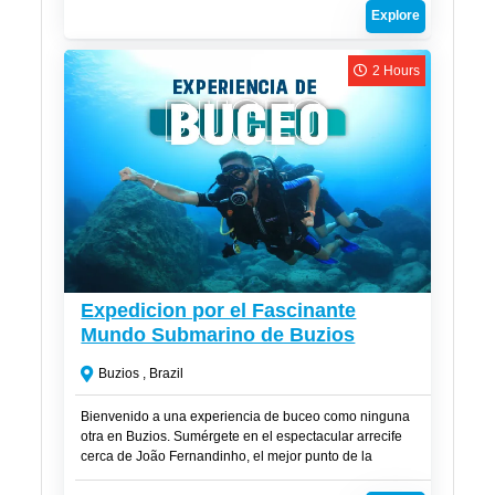
de arena blanca y maravillas naturales que te dejarán
Explore
sin aliento.
2 Hours
R$
310
Expedicion por el Fascinante
Mundo Submarino de Buzios
Buzios , Brazil
Bienvenido a una experiencia de buceo como ninguna
otra en Buzios. Sumérgete en el espectacular arrecife
cerca de João Fernandinho, el mejor punto de la
península de Buzios, y descubre un mundo submarino