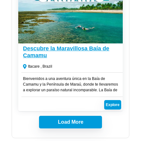
R$
250
Descubre la Maravillosa Baía de
Camamu
Itacare , Brazil
Bienvenidos a una aventura única en la Baía de
Camamu y la Península de Maraú, donde te llevaremos
a explorar un paraíso natural incomparable. La Baía de
Camamu es la tercera mayor bahía en volumen de agua
de Brasil y alberga una asombrosa variedad de islas de
Explore
todas las formas.
Load More