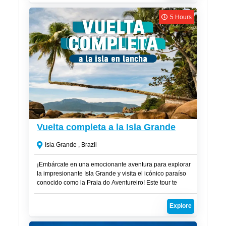
de un sueño. ¡Este es el paraíso que estabas esperando!
5 Hours
R$
270
Vuelta completa a la Isla Grande
Isla Grande , Brazil
¡Embárcate en una emocionante aventura para explorar
la impresionante Isla Grande y visita el icónico paraíso
conocido como la Praia do Aventureiro! Este tour te
llevará a algunos de los destinos más hermosos de la
región en una experiencia inolvidable.
Explore