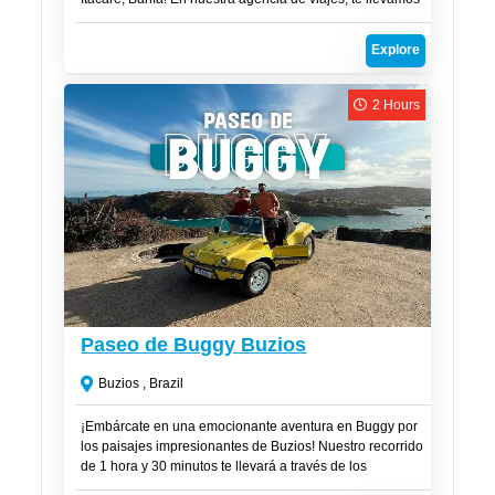
a un emocionante viaje de rafting y tirolesa con la
comodidad de transporte incluido. Nosotros nos
Explore
encargamos de buscar a nuestros clientes directamente
en la posada, eliminando cualquier preocupación
logística y asegurando que aproveches al máximo cada
2 Hours
momento.
R$
220
Paseo de Buggy Buzios
Buzios , Brazil
¡Embárcate en una emocionante aventura en Buggy por
los paisajes impresionantes de Buzios! Nuestro recorrido
de 1 hora y 30 minutos te llevará a través de los
miradores más impresionantes y las playas más