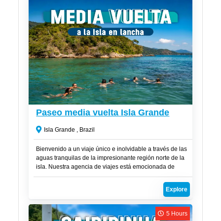
R$
200
Paseo media vuelta Isla Grande
Isla Grande , Brazil
Bienvenido a un viaje único e inolvidable a través de las
aguas tranquilas de la impresionante región norte de la
isla. Nuestra agencia de viajes está emocionada de
presentar el viaje perfecto que combina la serenidad del
buceo con peces en aguas cristalinas. Prepárate para
Explore
maravillarte con la magia de la Lagoa Azul y sus paradas
favoritas a lo largo de la Costa Norte.
5 Hours