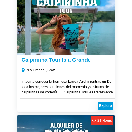
R$
250
Caipirinha Tour Isla Grande
Isla Grande , Brazil
Imagina conocer la hermosa Lagoa Azul mientras un DJ
toca las mejores canciones del momento y disfrutas de
caipirinhas de cortesía. El Caipirinha Tour es literalmente
una fiesta en alta mar, la excursión ideal para quienes
desean conectarse con la naturaleza, conocer nuevas
Explore
personas, sumergirse en la vida nocturna, explorar el
acuario natural de la encantadora Lagoa Azul y visitar
otras dos playas igualmente espectaculares.
24 Hours