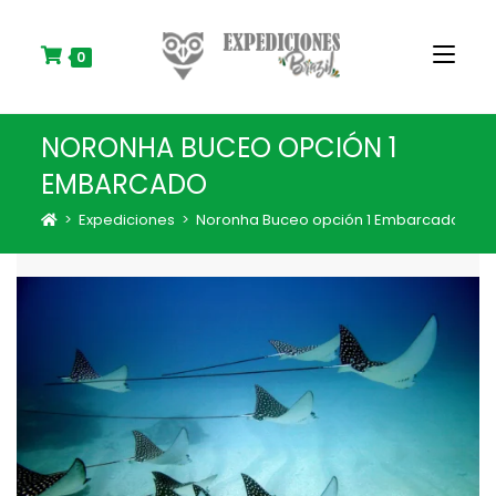
S
k
i
0
p
t
o
NORONHA BUCEO OPCIÓN 1
c
o
EMBARCADO
n
t
>
Expediciones
>
Noronha Buceo opción 1 Embarcado
e
n
t