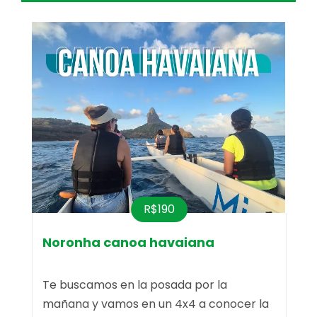
R$190
Noronha canoa havaiana
Te buscamos en la posada por la
T
a
mañana y vamos en un 4x4 a conocer la
m