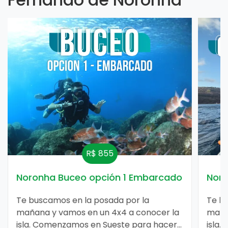
R$ 190
Noronha canoa havaiana
Noro
Te buscamos en la posada por la
Te bu
mañana y vamos en un 4x4 a conocer la
maña
isla. Comenzamos en Sueste para hacer
isla
un buceo con las tortugas gigantes, luego
un bu
vamos al Mirante do Leão, Cacimba do
vamo
4 Horas
Fernando de Noronha
4 
Padre, Baía dos Porcos, y nos detenemos
Padre
en Sancho para baño y snorkel. Después,
en Sa