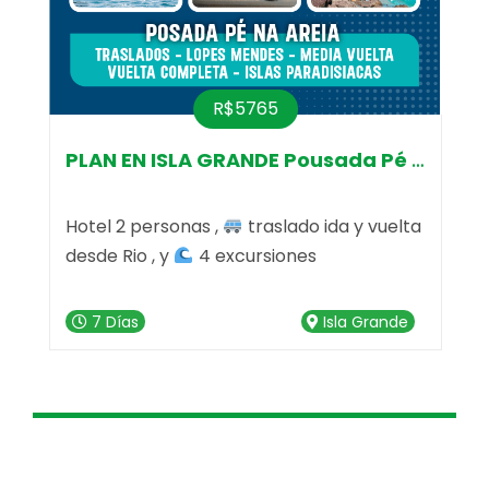
R$5765
na Areia
PLAN EN ISLA GRANDE Pousada Pé na Are
Hotel 2 personas ,
traslado ida y vuelta
I
desde Rio , y
4 excursiones
m
c
c
7 Días
Isla Grande
e
e
c
n
n