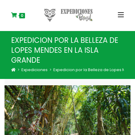
S
k
i
0
p
t
o
EXPEDICION POR LA BELLEZA DE
c
o
LOPES MENDES EN LA ISLA
n
GRANDE
t
e
>
Expediciones
>
Expedicion por la Belleza de Lopes Mende
n
t