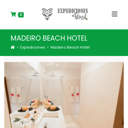
S
k
i
0
p
t
o
MADEIRO BEACH HOTEL
c
o
>
Expediciones
>
Madeiro Beach Hotel
n
t
e
n
t