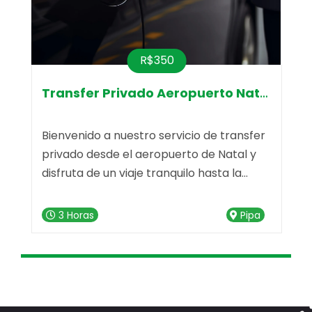
R$350
Transfer Privado Aeropuerto Natal-Pr
Bienvenido a nuestro servicio de transfer
V
privado desde el aeropuerto de Natal y
i
disfruta de un viaje tranquilo hasta la
c
deslumbrante Praia da Pipa. Nuestro
d
e
servicio de transfer está listo para hacer
"
3 Horas
Pipa
que tu trayecto sea memorable desde el
n
primer momento.
u