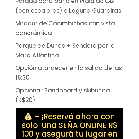
Parada para baño en Praia do Giz
(con escaleras) o Laguna Guaraíras
Mirador de Cacimbinhas con vista
panorámica
Parque de Dunas + Sendero por la
Mata Atlántica
Opción atardecer en la salida de las
15:30
Opcional: Sandboard y skibunda
(R$20)
– ¡Reservá ahora con
solo una SEÑA ONLINE R$
100 y asegurá tu lugar en