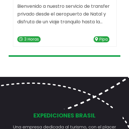
Bienvenido a nuestro servicio de transfer
V
privado desde el aeropuerto de Natal y
i
disfruta de un viaje tranquilo hasta la
c
deslumbrante Praia da Pipa. Nuestro
d
e
servicio de transfer está listo para hacer
"
3 Horas
Pipa
que tu trayecto sea memorable desde el
n
primer momento.
u
EXPEDICIONES BRASIL
Una empresa dedicada al turismo, con el placer