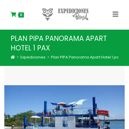
S
k
i
0
p
t
o
PLAN PIPA PANORAMA APART
c
o
HOTEL 1 PAX
n
t
>
Expediciones
>
Plan PIPA Panorama Apart Hotel 1 pax
e
n
t