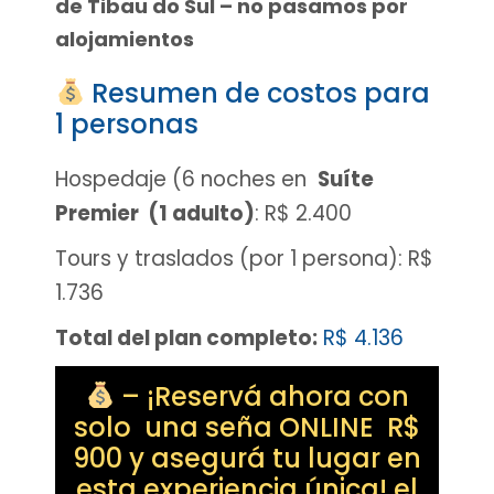
de Tibau do Sul – no pasamos por
alojamientos
Resumen de costos para
1 personas
Hospedaje (6 noches en
Suíte
Premier
(1 adulto)
: R$ 2.400
Tours y traslados (por 1 persona): R$
1.736
Total del plan completo:
R$ 4.136
– ¡Reservá ahora con
solo una seña ONLINE R$
900 y asegurá tu lugar en
esta experiencia única! el