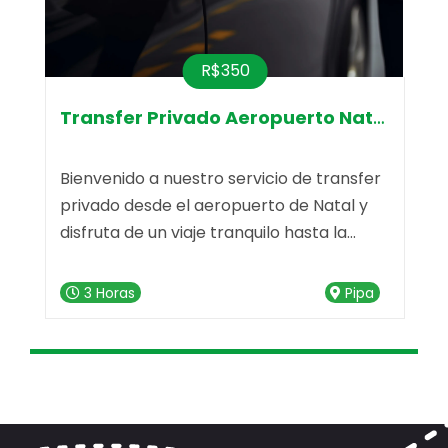
R$350
Transfer Privado Aeropuerto Natal-Pr
Bienvenido a nuestro servicio de transfer
V
privado desde el aeropuerto de Natal y
i
disfruta de un viaje tranquilo hasta la
c
deslumbrante Praia da Pipa. Nuestro
d
e
servicio de transfer está listo para hacer
"
3 Horas
Pipa
que tu trayecto sea memorable desde el
n
primer momento.
u