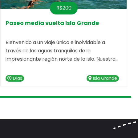
R$200
Paseo media vuelta Isla Grande
Bienvenido a un viaje único e inolvidable a
través de las aguas tranquilas de la
impresionante región norte de la isla. Nuestra
agencia de viajes está emocionada de
presentar el viaje perfecto que combina la
Días
Isla Grande
serenidad del buceo con peces en aguas
cristalinas. Prepárate para maravillarte con la
magia de la Lagoa Azul y sus paradas favoritas
a lo largo de la Costa Norte.