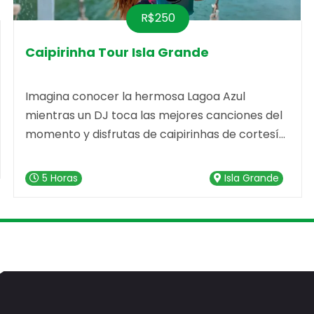
R$250
a
Caipirinha Tour Isla Grande
Imagina conocer la hermosa Lagoa Azul
mientras un DJ toca las mejores canciones del
momento y disfrutas de caipirinhas de cortesía.
El Caipirinha Tour es literalmente una fiesta en
alta mar, la excursión ideal para quienes desean
5 Horas
Isla Grande
conectarse con la naturaleza, conocer nuevas
personas, sumergirse en la vida nocturna,
explorar el acuario natural de la encantadora
Lagoa Azul y visitar otras dos playas igualmente
espectaculares.