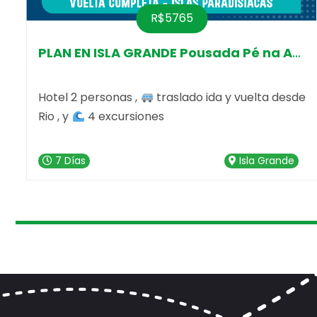
R$5765
eia
PLAN EN ISLA GRANDE Pousada Pé na Arei
Hotel 2 personas ,
traslado ida y vuelta desde
Rio , y
4 excursiones
7 Días
Isla Grande