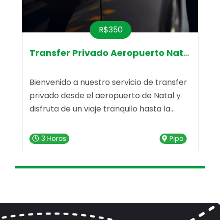
R$350
Transfer Privado Aeropuerto Natal-Pr
Bienvenido a nuestro servicio de transfer
V
privado desde el aeropuerto de Natal y
i
disfruta de un viaje tranquilo hasta la
c
deslumbrante Praia da Pipa. Nuestro
d
e
servicio de transfer está listo para hacer
"
3 Horas
Pipa
que tu trayecto sea memorable desde el
n
primer momento.
u