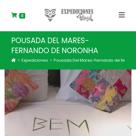
S
k
i
0
p
t
o
POUSADA DEL MARES-
c
o
FERNANDO DE NORONHA
n
t
>
Expediciones
>
Pousada Del Mares-Fernando de Noronh
e
n
t