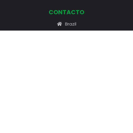
CONTACTO
Brazil
Consultanos por E-mail
Consultanos por Whatsapp
With
by
MaaMDesign
Agencia certificada por el Ministerio de turismo.
Cadastur: 53.383.507/0001-38