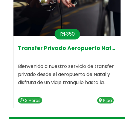
R$350
Transfer Privado Aeropuerto Natal-Pr
Bienvenido a nuestro servicio de transfer
V
privado desde el aeropuerto de Natal y
i
disfruta de un viaje tranquilo hasta la
c
deslumbrante Praia da Pipa. Nuestro
d
e
servicio de transfer está listo para hacer
"
3 Horas
Pipa
que tu trayecto sea memorable desde el
n
primer momento.
u