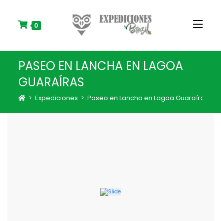
S
k
i
0
p
t
o
PASEO EN LANCHA EN LAGOA
c
o
GUARAÍRAS
n
t
>
Expediciones
>
Paseo en Lancha en Lagoa Guaraíras
e
n
t