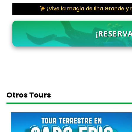
¡Vive la magia de Ilha Grande y
¡RESERV
Otros Tours