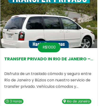
R$1000
TRANSFER PRIVADO IN RIO DE JANEIRO – BUZIO
TRANSFER PRIVADO IN RIO DE JANEIRO a BUZIOS 6 PAX
Disfruta de un traslado cómodo y seguro entre
Río de Janeiro y Búzios con nuestro servicio de
transfer privado. Vehículos cómodos y
conductores profesionales. ¡Reserva ahora y
viaja sin complicaciones!Viaja en total
3 Horas
Rio de Janeiro
comodidad y privacidad con nuestro servicio