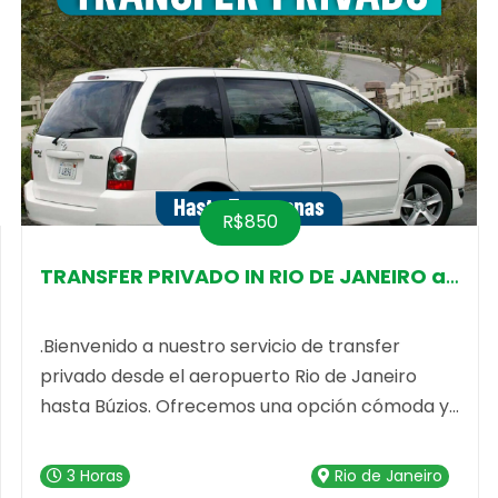
R$850
.Bienvenido a nuestro servicio de transfer
privado desde el aeropuerto Rio de Janeiro
hasta Búzios. Ofrecemos una opción cómoda y
confiable para que disfrutes al máximo de tu
viaje entre estas dos increíbles ubicaciones.
3 Horas
Rio de Janeiro