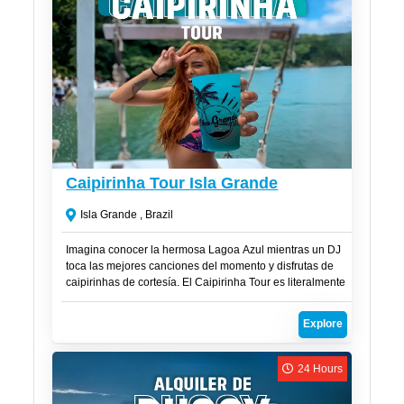
R$
250
Caipirinha Tour Isla Grande
Isla Grande , Brazil
Imagina conocer la hermosa Lagoa Azul mientras un DJ
toca las mejores canciones del momento y disfrutas de
caipirinhas de cortesía. El Caipirinha Tour es literalmente
una fiesta en alta mar, la excursión ideal para quienes
desean conectarse con la naturaleza, conocer nuevas
Explore
personas, sumergirse en la vida nocturna, explorar el
acuario natural de la encantadora Lagoa Azul y visitar
otras dos playas igualmente espectaculares.
24 Hours