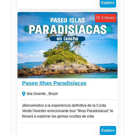
Explore
entorno paradisíaco diseñado para que solo tengas que
relajarte y disfrutar.
5 Hours
R$
220
Paseo Ilhas Paradisíacas
Isla Grande , Brazil
¡Bienvenidos a la experiencia definitiva de la Costa
Verde! Nuestro emocionante tour "Ilhas Paradisíacas" te
llevará a explorar las gemas ocultas de esta
impresionante región costera de Brasil. Prepárate para
descubrir playas de arena blanca, aguas cristalinas
Explore
repletas de vida marina y lugares que parecen sacados