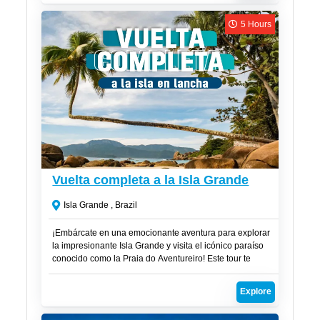
de un sueño. ¡Este es el paraíso que estabas esperando!
5 Hours
R$
270
Vuelta completa a la Isla Grande
Isla Grande , Brazil
¡Embárcate en una emocionante aventura para explorar
la impresionante Isla Grande y visita el icónico paraíso
conocido como la Praia do Aventureiro! Este tour te
llevará a algunos de los destinos más hermosos de la
región en una experiencia inolvidable.
Explore