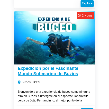
de arena blanca y maravillas naturales que te dejarán
Explore
sin aliento.
2 Hours
R$
310
Expedicion por el Fascinante
Mundo Submarino de Buzios
Buzios , Brazil
Bienvenido a una experiencia de buceo como ninguna
otra en Buzios. Sumérgete en el espectacular arrecife
cerca de João Fernandinho, el mejor punto de la
península de Buzios, y descubre un mundo submarino