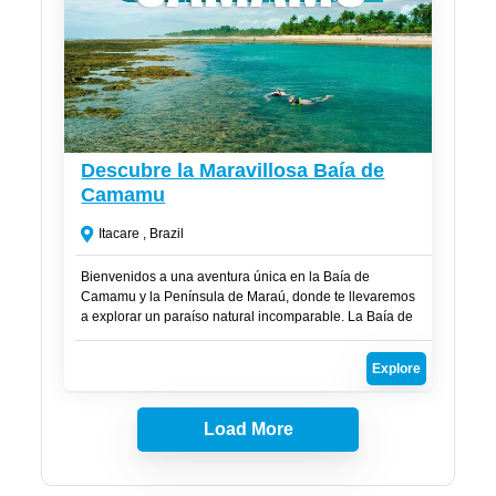
R$
250
Descubre la Maravillosa Baía de
Camamu
Itacare , Brazil
Bienvenidos a una aventura única en la Baía de
Camamu y la Península de Maraú, donde te llevaremos
a explorar un paraíso natural incomparable. La Baía de
Camamu es la tercera mayor bahía en volumen de agua
de Brasil y alberga una asombrosa variedad de islas de
Explore
todas las formas.
Load More