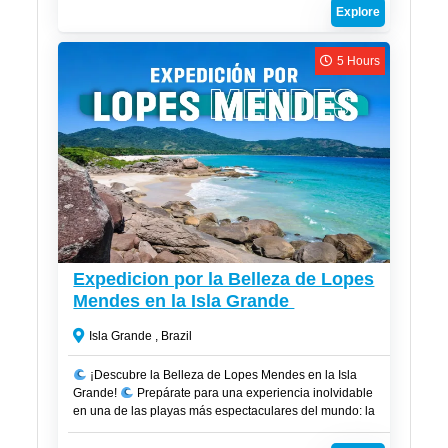
lleno de vida y belleza.
Explore
5 Hours
R$
100
Expedicion por la Belleza de Lopes
Mendes en la Isla Grande
Isla Grande , Brazil
¡Descubre la Belleza de Lopes Mendes en la Isla
Grande!
Prepárate para una experiencia inolvidable
en una de las playas más espectaculares del mundo: la
Playa de Lopes Mendes, ubicada en la mágica Isla
Grande. Combina naturaleza y tranquilidad en un