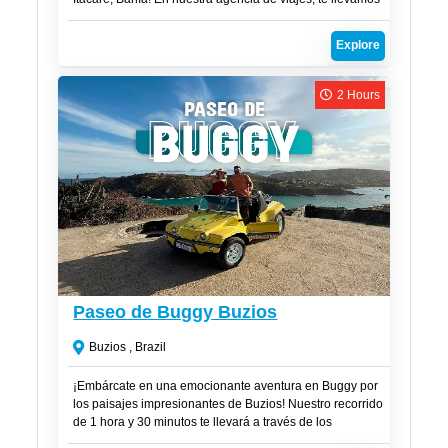
a un emocionante viaje de rafting y tirolesa con la
comodidad de transporte incluido. Nosotros nos
Explore
encargamos de buscar a nuestros clientes directamente
en la posada, eliminando cualquier preocupación
logística y asegurando que aproveches al máximo cada
2 Hours
momento.
R$
220
Paseo de Buggy Buzios
Buzios , Brazil
¡Embárcate en una emocionante aventura en Buggy por
los paisajes impresionantes de Buzios! Nuestro recorrido
de 1 hora y 30 minutos te llevará a través de los
miradores más impresionantes y las playas más