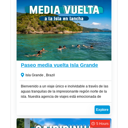
R$
200
Paseo media vuelta Isla Grande
Isla Grande , Brazil
Bienvenido a un viaje único e inolvidable a través de las
aguas tranquilas de la impresionante región norte de la
isla. Nuestra agencia de viajes está emocionada de
presentar el viaje perfecto que combina la serenidad del
buceo con peces en aguas cristalinas. Prepárate para
Explore
maravillarte con la magia de la Lagoa Azul y sus paradas
favoritas a lo largo de la Costa Norte.
5 Hours