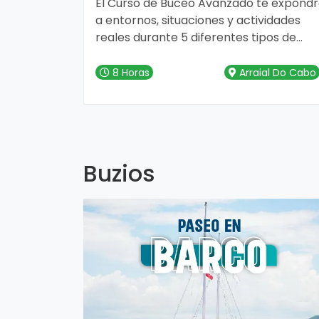
El Curso de Buceo Avanzado te expond
a entornos, situaciones y actividades
reales durante 5 diferentes tipos de
inmersión, tal como las experimentaría
en el mundo real.
8 Horas
Arraial Do Cabo
Buzios