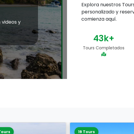
Explora nuestros Tou
personalizado y reserv
comienza aquí.
 videos y
50
k+
Tours Completados
 Tours
11 Tours