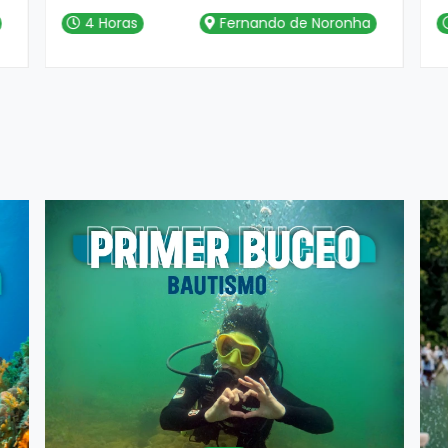
luego vamos al Mirante do Leão,
l
4 Horas
Fernando de Noronha
Cacimba do Padre, Baía dos Porcos, y
C
nos detenemos en Sancho para baño y
n
snorkel. Después, visitamos el Mirante
s
Dois Irmãos, la región del Puerto, el
D
Museo de los Tiburones, Buraco da
M
Raquel y finalizamos el día en Boldró
R
para ver el atardecer.
p