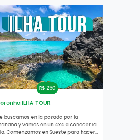
R$ 250
oronha ILHA TOUR
Noronha 
e buscamos en la posada por la
Un clásico
añana y vamos en un 4x4 a conocer la
principios
sla. Comenzamos en Sueste para hacer
hasta que s
n buceo con las tortugas gigantes,
paseo, se