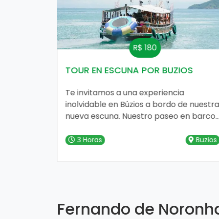
R$ 180
TOUR EN ESCUNA POR BUZIOS
tura,
Te invitamos a una experiencia
onantes.Te
inolvidable en Búzios a bordo de nuestr
nueva escuna. Nuestro paseo en barco
0 y
te llevará a explorar las maravillas
o, uno de
naturales de esta hermosa península,
Buzios
3 Horas
Buzios
los de
recorriendo 10 playas y tres islas en el
camino.
Fernando de Noronh