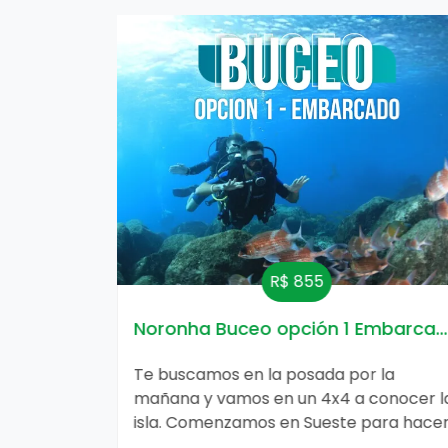
R$ 855
Noronha Buceo opción 1 Embarca
 la
Te buscamos en la posada por la
conocer la
mañana y vamos en un 4x4 a conocer l
ara hacer
isla. Comenzamos en Sueste para hace
ntes,
un buceo con las tortugas gigantes,