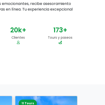
rs emocionantes, recibe asesoramiento
as en línea. Tu experiencia excepcional
24
k+
200
+
Clientes
Tours y paseos
16 Tours
9 Tours