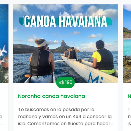
R$ 190
do
Noronha canoa havaiana
N
Te buscamos en la posada por la
T
a
mañana y vamos en un 4x4 a conocer la
m
r
isla. Comenzamos en Sueste para hacer
i
un buceo con las tortugas gigantes,
u