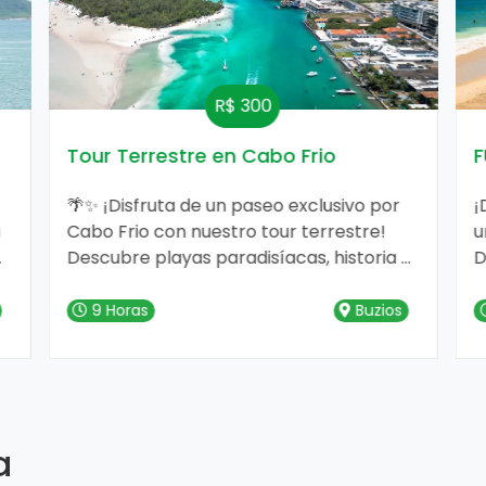
R$ 300
Tour Terrestre en Cabo Frio
F
🌴✨ ¡Disfruta de un paseo exclusivo por
¡
a
Cabo Frio con nuestro tour terrestre!
u
Descubre playas paradisíacas, historia y
D
compras en un solo día. 🏝️🚐
9 Horas
Buzios
a