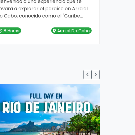
ienvenido a una experiencia que te
levará a explorar el paraíso en Arraial
o Cabo, conocido como el "Caribe
rasileño". Nuestro tour diario desde
rraial do Cabo te brinda la oportunidad
8 Horas
Arraial Do Cabo
e sumergirte en aguas cristalinas,
layas de arena blanca y maravillas
aturales que te dejarán sin aliento.