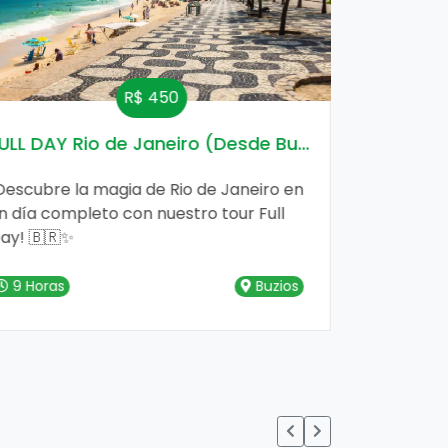
R$ 450
ULL DAY Rio de Janeiro (Desde Buzios)
Alquiler 
Descubre la magia de Rio de Janeiro en
Explora la
n día completo con nuestro tour Full
propio rit
ay! 🇧🇷✨
alquiler de
oportunida
propia ave
9 Horas
Buzios
24 Hora
diferente 