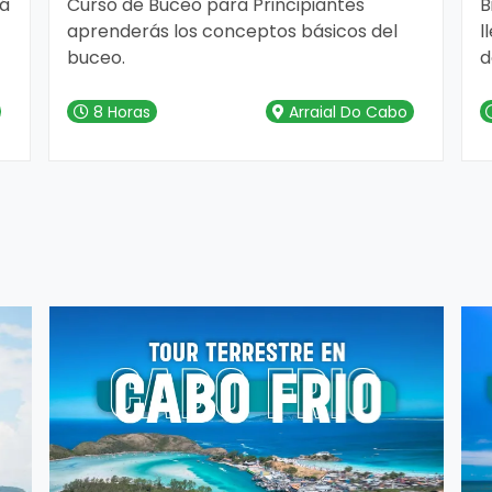
rá
Curso de Buceo para Principiantes
B
aprenderás los conceptos básicos del
l
buceo.
d
s
B
A
8 Horas
Arraial Do Cabo
d
p
n