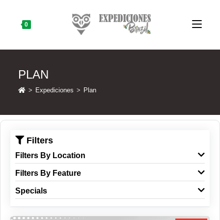
Skip
to
content
0
PLAN
>
Expediciones
>
Plan
Filters
Filters By Location
Filters By Feature
Specials