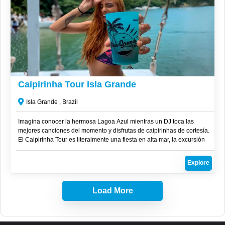
R$
250
Caipirinha Tour Isla Grande
Isla Grande , Brazil
Imagina conocer la hermosa Lagoa Azul mientras un DJ toca las
mejores canciones del momento y disfrutas de caipirinhas de cortesía.
El Caipirinha Tour es literalmente una fiesta en alta mar, la excursión
ideal para quienes desean conectarse con la naturaleza, conocer
nuevas personas, sumergirse en la vida nocturna, explorar el acuario
Explore
natural de la encantadora Lagoa Azul y visitar otras dos playas
igualmente espectaculares.
Load More