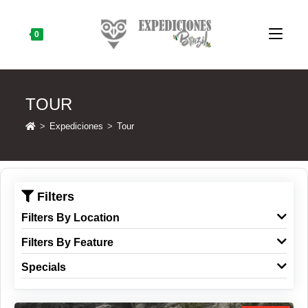
Skip
to
content
0
TOUR
>
Expediciones
>
Tour
Filters
Filters By Location
Filters By Feature
Specials