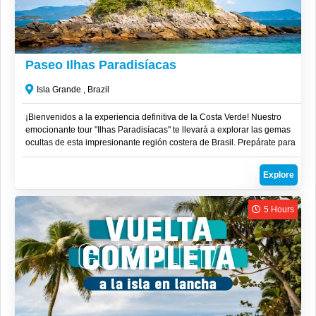
R$
220
Paseo Ilhas Paradisíacas
Isla Grande , Brazil
¡Bienvenidos a la experiencia definitiva de la Costa Verde! Nuestro
emocionante tour "Ilhas Paradisíacas" te llevará a explorar las gemas
ocultas de esta impresionante región costera de Brasil. Prepárate para
descubrir playas de arena blanca, aguas cristalinas repletas de vida
marina y lugares que parecen sacados de un sueño. ¡Este es el
Explore
paraíso que estabas esperando!
5 Hours