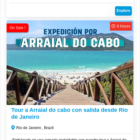
hermosas de esta joya costera de Brasil.
Explore
8 Hours
On Sale !
R$
320
Tour a Arraial do cabo con salida desde Rio
de Janeiro
Rio de Janeiro , Brazil
¡Embárcate en una jornada inolvidable con nuestro tour a Arraial do