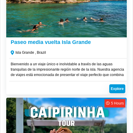
R$
200
Paseo media vuelta Isla Grande
Isla Grande , Brazil
Bienvenido a un viaje único e inolvidable a través de las aguas
tranquilas de la impresionante región norte de la isla. Nuestra agencia
de viajes está emocionada de presentar el viaje perfecto que combina
la serenidad del buceo con peces en aguas cristalinas. Prepárate para
maravillarte con la magia de la Lagoa Azul y sus paradas favoritas a lo
Explore
largo de la Costa Norte.
5 Hours