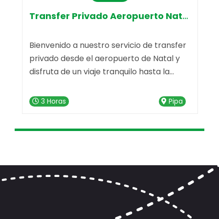
Transfer Privado Aeropuerto Natal-Pr
Bienvenido a nuestro servicio de transfer
V
privado desde el aeropuerto de Natal y
i
disfruta de un viaje tranquilo hasta la
c
deslumbrante Praia da Pipa. Nuestro
d
e
servicio de transfer está listo para hacer
"
3 Horas
Pipa
que tu trayecto sea memorable desde el
n
primer momento.
u