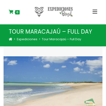
S
k
i
0
p
t
o
TOUR MARACAJAÚ – FULL DAY
c
o
>
Expediciones
>
Tour Maracajaú – Full Day
n
t
e
n
t