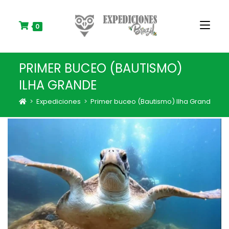
S
k
i
0
p
t
o
PRIMER BUCEO (BAUTISMO)
c
o
ILHA GRANDE
n
t
>
Expediciones
>
Primer buceo (Bautismo) Ilha Grande
e
n
t