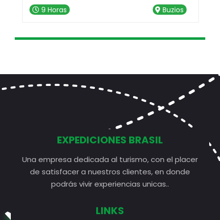
d
9 Horas
Buzios
e
EXPEDICIONES BRASIL
Una empresa dedicada al turismo, con el placer
de satisfacer a nuestros clientes, en donde
podrás vivir experiencias unicas..
LINKS