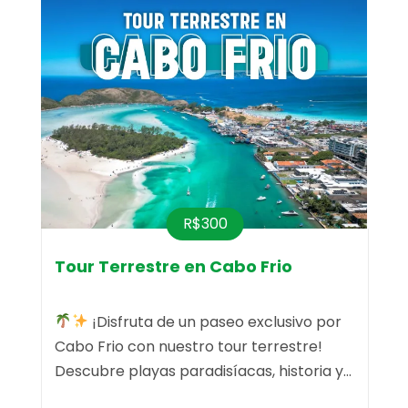
R$300
Tour Terrestre en Cabo Frio
¡Disfruta de un paseo exclusivo por
.
Cabo Frio con nuestro tour terrestre!
p
te
Descubre playas paradisíacas, historia y
J
es
compras en un solo día.
o