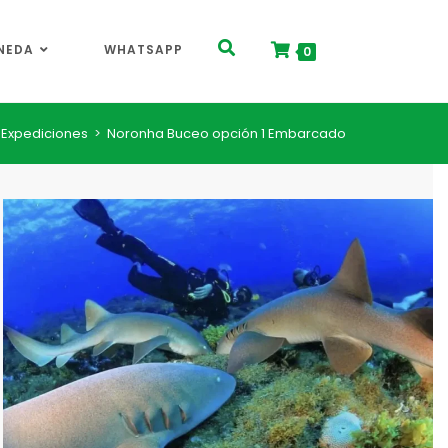
NEDA
WHATSAPP
0
Expediciones
>
Noronha Buceo opción 1 Embarcado